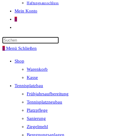
Haftungsausschluss
Mein Konto
0
Website-
Suche
umschalten
0
Menü
Schließen
Shop
Warenkorb
Kasse
Tennisplatzbau
Frühjahrsaufbereitung
Tennisplatzneubau
Platzpflege
Sanierung
Ziegelmehl
Beregnungsanlagen