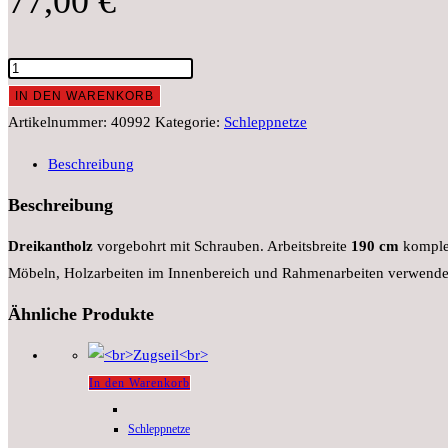
77,00
€
FührungsstangeHolz
Menge
IN DEN WARENKORB
Artikelnummer:
40992
Kategorie:
Schleppnetze
Beschreibung
Beschreibung
Dreikantholz
vorgebohrt mit Schrauben. Arbeitsbreite
190 cm
komplet
Möbeln, Holzarbeiten im Innenbereich und Rahmenarbeiten verwendet
Ähnliche Produkte
In den Warenkorb
Schleppnetze