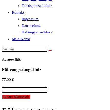
Tennisplatzzubehör
Kontakt
Impressum
Datenschutz
Haftungsausschluss
Mein Konto
Ausgewählt:
FührungsstangeHolz
77,00
€
FührungsstangeHolz
Menge
In den Warenkorb