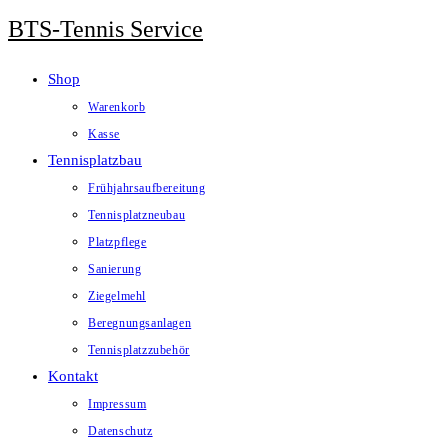
Zum
BTS-Tennis Service
Inhalt
springen
Shop
Warenkorb
Kasse
Tennisplatzbau
Frühjahrsaufbereitung
Tennisplatzneubau
Platzpflege
Sanierung
Ziegelmehl
Beregnungsanlagen
Tennisplatzzubehör
Kontakt
Impressum
Datenschutz