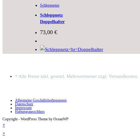
Schleppnetze
Schleppnetz
Doppelhalter
73,00
€
* Alle Preise inkl. gesetzl. Mehrwertsteuer zzgl. Versandkosten.
Allgemeine Geschäftsbedingungen
Datenschutz
Impressum
Haftungsausschluss
Copyright - WordPress Theme by OceanWP
×
×