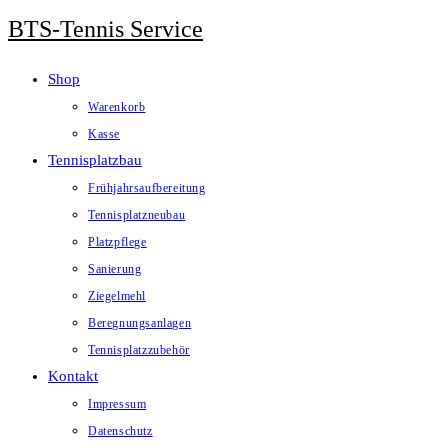
Zum
BTS-Tennis Service
Inhalt
springen
Shop
Warenkorb
Kasse
Tennisplatzbau
Frühjahrsaufbereitung
Tennisplatzneubau
Platzpflege
Sanierung
Ziegelmehl
Beregnungsanlagen
Tennisplatzzubehör
Kontakt
Impressum
Datenschutz