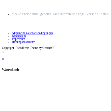
* Alle Preise inkl. gesetzl. Mehrwertsteuer zzgl. Versandkosten.
Allgemeine Geschäftsbedingungen
Datenschutz
Impressum
Haftungsausschluss
Copyright - WordPress Theme by OceanWP
×
×
Warenkorb