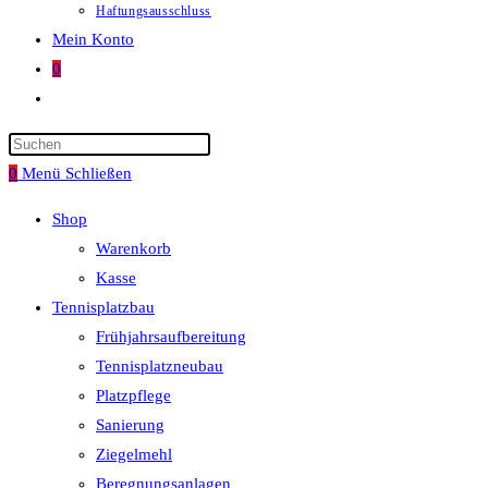
Haftungsausschluss
Mein Konto
0
Website-
Suche
umschalten
0
Menü
Schließen
Shop
Warenkorb
Kasse
Tennisplatzbau
Frühjahrsaufbereitung
Tennisplatzneubau
Platzpflege
Sanierung
Ziegelmehl
Beregnungsanlagen