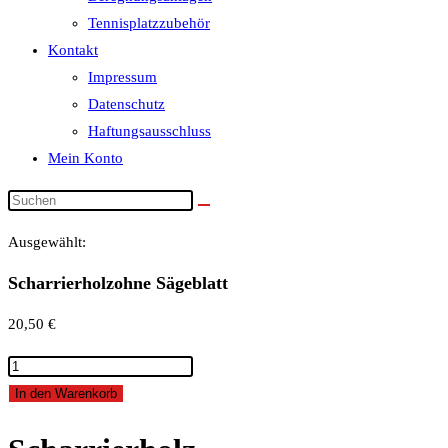
Tennisplatzzubehör
Kontakt
Impressum
Datenschutz
Haftungsausschluss
Mein Konto
Ausgewählt:
Scharrierholzohne Sägeblatt
20,50
€
Scharrierholzohne
Sägeblatt
In den Warenkorb
Menge