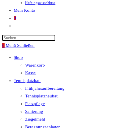
Haftungsausschluss
Mein Konto
0
Website-
Suche
umschalten
0
Menü
Schließen
Shop
Warenkorb
Kasse
Tennisplatzbau
Frühjahrsaufbereitung
Tennisplatzneubau
Platzpflege
Sanierung
Ziegelmehl
Beregnungsanlagen