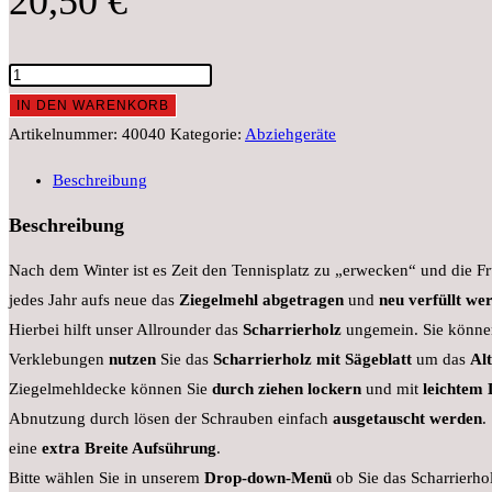
20,50
€
Scharrierholzohne
Sägeblatt
IN DEN WARENKORB
Menge
Artikelnummer:
40040
Kategorie:
Abziehgeräte
Beschreibung
Beschreibung
Nach dem Winter ist es Zeit den Tennisplatz zu „erwecken“ und die Fr
jedes Jahr aufs neue das
Ziegelmehl abgetragen
und
neu verfüllt we
Hierbei hilft unser Allrounder das
Scharrierholz
ungemein. Sie könne
Verklebungen
nutzen
Sie das
Scharrierholz mit Sägeblatt
um das
Al
Ziegelmehldecke können Sie
durch ziehen lockern
und mit
leichtem
Abnutzung durch lösen der Schrauben einfach
ausgetauscht werden
.
eine
extra Breite Aufsührung
.
Bitte wählen Sie in unserem
Drop-down-Menü
ob Sie das Scharrierho