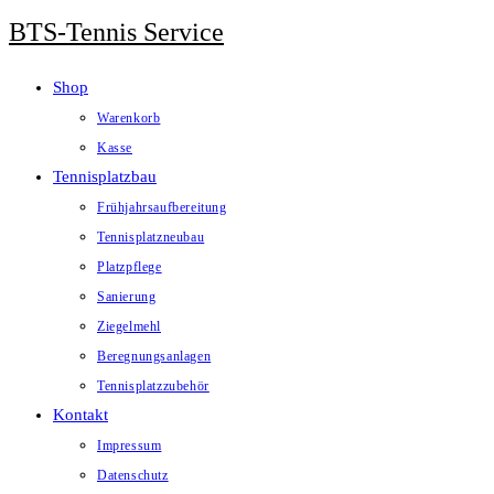
Zum
BTS-Tennis Service
Inhalt
springen
Shop
Warenkorb
Kasse
Tennisplatzbau
Frühjahrsaufbereitung
Tennisplatzneubau
Platzpflege
Sanierung
Ziegelmehl
Beregnungsanlagen
Tennisplatzzubehör
Kontakt
Impressum
Datenschutz