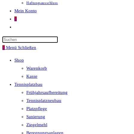
Haftungsausschluss
Mein Konto
0
Website-
Suche
umschalten
0
Menü
Schließen
Shop
Warenkorb
Kasse
Tennisplatzbau
Frühjahrsaufbereitung
Tennisplatzneubau
Platzpflege
Sanierung
Ziegelmehl
Beregnungsanlagen