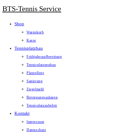
Zum
BTS-Tennis Service
Inhalt
springen
Shop
Warenkorb
Kasse
Tennisplatzbau
Frühjahrsaufbereitung
Tennisplatzneubau
Platzpflege
Sanierung
Ziegelmehl
Beregnungsanlagen
Tennisplatzzubehör
Kontakt
Impressum
Datenschutz