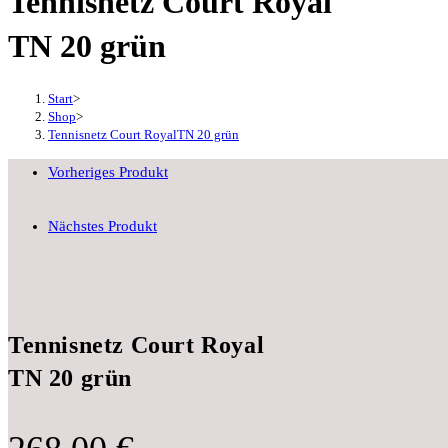
Tennisnetz Court Royal
grün
TN 20 grün
Menge
Start
>
Shop
>
Tennisnetz Court RoyalTN 20 grün
Vorheriges Produkt
Nächstes Produkt
Tennisnetz Court Royal
TN 20 grün