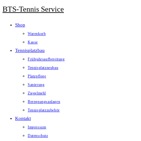
Zum
BTS-Tennis Service
Inhalt
springen
Shop
Warenkorb
Kasse
Tennisplatzbau
Frühjahrsaufbereitung
Tennisplatzneubau
Platzpflege
Sanierung
Ziegelmehl
Beregnungsanlagen
Tennisplatzzubehör
Kontakt
Impressum
Datenschutz