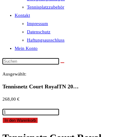
Tennisplatzzubehör
Kontakt
Impressum
Datenschutz
Haftungsausschluss
Mein Konto
Ausgewählt:
Tennisnetz Court RoyalTN 20…
268,00
€
Tennisnetz
Court
In den Warenkorb
RoyalTN
20