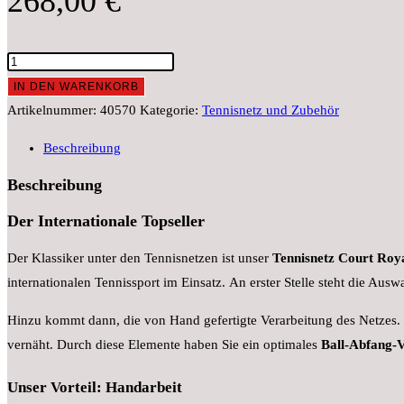
268,00
€
Tennisnetz
Court
IN DEN WARENKORB
RoyalTN
Artikelnummer:
40570
Kategorie:
Tennisnetz und Zubehör
20
Beschreibung
grün
Menge
Beschreibung
Der Internationale Topseller
Der Klassiker unter den Tennisnetzen ist unser
Tennisnetz Court Roy
internationalen Tennissport im Einsatz. An erster Stelle steht die Au
Hinzu kommt dann, die von Hand gefertigte Verarbeitung des Netzes. 
vernäht. Durch diese Elemente haben Sie ein optimales
Ball-Abfang-V
Unser Vorteil: Handarbeit